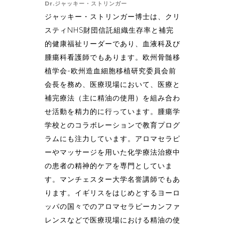
Dr.ジャッキー・ストリンガー
ジャッキー・ストリンガー博士は、クリ
スティNHS財団信託組織生存率と補完
的健康福祉リーダーであり、血液科及び
腫瘍科看護師でもあります。欧州骨髄移
植学会-欧州造血細胞移植研究委員会前
会長を務め、医療現場において、医療と
補完療法（主に精油の使用）を組み合わ
せ活動を精力的に行っています。腫瘍学
学校とのコラボレーションで教育プログ
ラムにも注力しています。アロマセラピ
ーやマッサージを用いた化学療法治療中
の患者の精神的ケアを専門としていま
す。マンチェスター大学名誉講師でもあ
ります。イギリスをはじめとするヨーロ
ッパの国々でのアロマセラピーカンファ
レンスなどで医療現場における精油の使